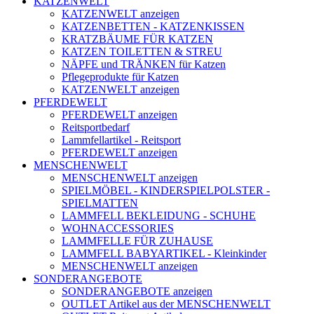
KATZENWELT
KATZENWELT anzeigen
KATZENBETTEN - KATZENKISSEN
KRATZBÄUME FÜR KATZEN
KATZEN TOILETTEN & STREU
NÄPFE und TRÄNKEN für Katzen
Pflegeprodukte für Katzen
KATZENWELT anzeigen
PFERDEWELT
PFERDEWELT anzeigen
Reitsportbedarf
Lammfellartikel - Reitsport
PFERDEWELT anzeigen
MENSCHENWELT
MENSCHENWELT anzeigen
SPIELMÖBEL - KINDERSPIELPOLSTER -
SPIELMATTEN
LAMMFELL BEKLEIDUNG - SCHUHE
WOHNACCESSORIES
LAMMFELLE FÜR ZUHAUSE
LAMMFELL BABYARTIKEL - Kleinkinder
MENSCHENWELT anzeigen
SONDERANGEBOTE
SONDERANGEBOTE anzeigen
OUTLET Artikel aus der MENSCHENWELT