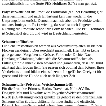
ausschliesslich nur die Sorte PES Hohlfaser 6,7/32 mm genutzt.
Polyesterwatte hält die Produkte Formstabil (d.h. bei Belastung gibt
diese leicht nach und nach Entlastung kehrt sie wieder in die
Ursprungsform zurück. Denoch macht sie aber die Produkte weich
und anschmiegsam. Es ist wichtig, dass selbst nach längerer
Nutzung die Produkte schön ihre Form behalten. Die PES Hohlfaser
ist Schadstoff geprüft und wird in Deutschland hergestellt.
Schaumstoffflocken:
Die Schaumstoffflocken werden aus Schaumstoffplatten zu kleinen
Flocken zerkleinert. Dies geschieht maschinell. Hier gibt es keine
ganz genauen Vorgaben zu Grösse, Farbe oder Dichte. Nach
jahrelanger Erfahrung haben sich die Schaumstoffflocken als
Füllung für die Innenkissen bewährt und garantieren, dass Ihr Hund
nicht auf dem Boden liegt. Sie passen sich optimal dem Körper Ihres
Vierbeiners an und bilden eine stützende Liegefläche. Geeignet für
grosse und kleine Hunde auch nach längerer Zeit.
Schaumstoffe (Polyether-Weichschaumstoff):
Für die Produkte Primuss, Harko, Travelmat, Nubo&Vello,
Dogstyle Mat und Novalux wird Polyether-Weichschaumstoff
RG30 (RG=Raumgewicht) genutzt. Es gehört zu den offenzelligen
Schaumstoffen (Luftdurchlässig, formbeständig und elastisch).
Diese Schaumstoffsorte wird schon längst unter anderem in Polster-