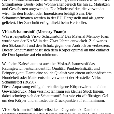
Sitzauflagen- Boots- oder Wohnwagenbereich bis hin zu Matratzen
und Gestäbetten angewendet. Die Mindeststärke, die verwendet
wird, für den Boden oder Innenkissen beträgt 5 cm. Die
Schaumstoffmatten werden in der EU Hergestellt und als ganze
geliefert. Der Zuschnitt erfogt direkt beim Hertsteller.
Visko-Schaumstoff (Memory Foam):
Was ist eigentlich Visko-Schaumstoff? Das Material Memory foam
wurde von der NASA in den 70-er Jahren entwickelt. Ziel war es
den Sitzkomfort und den Schutz gegen den Andruck zu verbessern.
Dieser Schaumstoff passt sich dem Körper optimal an und entlastet
die Druckpunkte auf ein minimum.
Wie beim Kaltschaum ist auch bei Visko-Schaumstoff das
Raumgewicht entscheident für Qualität, Punkteelastizität und
Feinporigkeit. Damit eine solide Qualität von einem orthopädischem
Hundebett oder Matte entsteht verwendet der Hersteller Visko-
Schaumstoff (RG50).
Diese Anpassung erfolgt durch die eigene Körperwärme und den
Gewichtsdruck. Man versinkt langsam ein kleines Stück hinein,
dabei schmiegt sich der Schaumstoff, fast wie ein zähflüssiges Gel
um den Körper und entlastet die Druckpunkte auf ein minimum.
Visko-Schaumstoff bildet selbst kein Gegendruck. Damit die