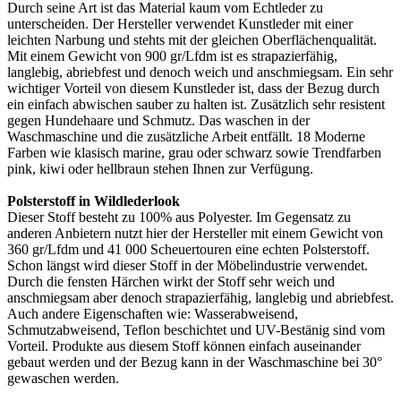
Durch seine Art ist das Material kaum vom Echtleder zu
unterscheiden. Der Hersteller verwendet Kunstleder mit einer
leichten Narbung und stehts mit der gleichen Oberflächenqualität.
Mit einem Gewicht von 900 gr/Lfdm ist es strapazierfähig,
langlebig, abriebfest und denoch weich und anschmiegsam. Ein sehr
wichtiger Vorteil von diesem Kunstleder ist, dass der Bezug durch
ein einfach abwischen sauber zu halten ist. Zusätzlich sehr resistent
gegen Hundehaare und Schmutz. Das waschen in der
Waschmaschine und die zusätzliche Arbeit entfällt. 18 Moderne
Farben wie klasisch marine, grau oder schwarz sowie Trendfarben
pink, kiwi oder hellbraun stehen Ihnen zur Verfügung.
Polsterstoff in Wildlederlook
Dieser Stoff besteht zu 100% aus Polyester. Im Gegensatz zu
anderen Anbietern nutzt hier der Hersteller mit einem Gewicht von
360 gr/Lfdm und 41 000 Scheuertouren eine echten Polsterstoff.
Schon längst wird dieser Stoff in der Möbelindustrie verwendet.
Durch die fensten Härchen wirkt der Stoff sehr weich und
anschmiegsam aber denoch strapazierfähig, langlebig und abriebfest.
Auch andere Eigenschaften wie: Wasserabweisend,
Schmutzabweisend, Teflon beschichtet und UV-Bestänig sind vom
Vorteil. Produkte aus diesem Stoff können einfach auseinander
gebaut werden und der Bezug kann in der Waschmaschine bei 30°
gewaschen werden.