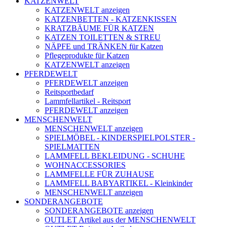
KATZENWELT
KATZENWELT anzeigen
KATZENBETTEN - KATZENKISSEN
KRATZBÄUME FÜR KATZEN
KATZEN TOILETTEN & STREU
NÄPFE und TRÄNKEN für Katzen
Pflegeprodukte für Katzen
KATZENWELT anzeigen
PFERDEWELT
PFERDEWELT anzeigen
Reitsportbedarf
Lammfellartikel - Reitsport
PFERDEWELT anzeigen
MENSCHENWELT
MENSCHENWELT anzeigen
SPIELMÖBEL - KINDERSPIELPOLSTER -
SPIELMATTEN
LAMMFELL BEKLEIDUNG - SCHUHE
WOHNACCESSORIES
LAMMFELLE FÜR ZUHAUSE
LAMMFELL BABYARTIKEL - Kleinkinder
MENSCHENWELT anzeigen
SONDERANGEBOTE
SONDERANGEBOTE anzeigen
OUTLET Artikel aus der MENSCHENWELT