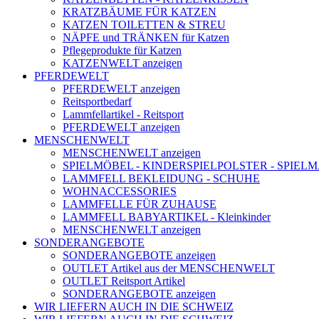
KRATZBÄUME FÜR KATZEN
KATZEN TOILETTEN & STREU
NÄPFE und TRÄNKEN für Katzen
Pflegeprodukte für Katzen
KATZENWELT anzeigen
PFERDEWELT
PFERDEWELT anzeigen
Reitsportbedarf
Lammfellartikel - Reitsport
PFERDEWELT anzeigen
MENSCHENWELT
MENSCHENWELT anzeigen
SPIELMÖBEL - KINDERSPIELPOLSTER - SPIEL
LAMMFELL BEKLEIDUNG - SCHUHE
WOHNACCESSORIES
LAMMFELLE FÜR ZUHAUSE
LAMMFELL BABYARTIKEL - Kleinkinder
MENSCHENWELT anzeigen
SONDERANGEBOTE
SONDERANGEBOTE anzeigen
OUTLET Artikel aus der MENSCHENWELT
OUTLET Reitsport Artikel
SONDERANGEBOTE anzeigen
WIR LIEFERN AUCH IN DIE SCHWEIZ