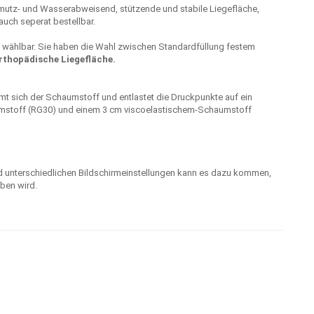
mutz- und Wasserabweisend, stützende und stabile Liegefläche,
 auch seperat bestellbar.
he wählbar. Sie haben die Wahl zwischen Standardfüllung festem
rthopädische Liegefläche.
t sich der Schaumstoff und entlastet die Druckpunkte auf ein
umstoff (RG30) und einem 3 cm viscoelastischem-Schaumstoff
nd unterschiedlichen Bildschirmeinstellungen kann es dazu kommen,
ben wird.