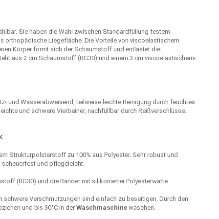
 wählbar. Sie haben die Wahl zwischen Standardfüllung festem
 orthopädische Liegefläche. Die Vorteile von viscoelastischem
en Körper formt sich der Schaumstoff und entlastet die
steht aus 2 cm Schaumstoff (RG30) und einem 3 cm viscoelastischem-
z- und Wasserabweisend, teilweise leichte Reinigung durch feuchtes
leichte und schwere Vierbeiner, nachfüllbar durch Reißverschlüsse.
K
m Strukturpolsterstoff zu 100% aus Polyester. Sehr robust und
scheuerfest und pflegeleicht.
toff (RG30) und die Ränder mit silikonierter Polyesterwatte.
 schwere Verschmutzungen sind einfach zu beseitigen. Durch den
bziehen und bis 30°C in der
Waschmaschine
waschen.