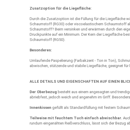
Zusatzoption für die Liegefläche:
Durch die Zusatzoption ist die Füllung für die Liegefläche
Schaumstoff (RG30) oder viscoelastischem Schaumstoff als
Schaumstoff? Beim versinken und erwärmen durch den eigen
Druckpunkte auf ein Minimum. Der Kern der Liegefläche be
Schaumstoff (RG50).
Besonderes:
Umlaufende Paspelierung (Farbakzent - Ton in Ton), Schmut
abwischen, stützende und stabile Liegefläche, geeignet für 
ALLE DETAILS UND EIGENSCHAFTEN AUF EINEN BLIC
Der Oberbezug
besteht aus einem angesagten und trendige
abriebfest, jedoch weich und angenehm im Griff. Besonders 
Innenkissen
gefüllt als Standardfüllung mit festem Schaums
Teilweise mit feuchtem Tuch einfach abwischbar.
Auch
rundum eingenähten Reißverschluss, lässt sich der Bezug a