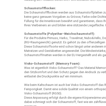
Schaumstoffflocken:
Die Schaumstoffflocken werden aus Schaumstoffplatten zu kl
keine ganz genauen Vorgaben zu Grösse, Farbe oder Dichte.
Füllung für die Innenkissen bewährt und garantieren, dass I
Ihres Vierbeiners an und bilden eine stützende Liegefläche.
Schaumstoffe (Polyether-Weichschaumstoff):
Für die Produkte Primuss, Harko, Travelmat, Nubo&Vello, 
(RG=Raumgewicht) genutzt. Es gehört zu den offenzelligen 
Diese Schaumstoffsorte wird schon längst unter anderem in
Matratzen und Gestäbetten angewendet. Die Mindeststärke, 
Schaumstoffmatten werden in der EU Hergestellt und als ganze
Visko-Schaumstoff (Memory Foam):
Was ist eigentlich Visko-Schaumstoff? Das Material Memory
den Sitzkomfort und den Schutz gegen den Andruck zu verb
entlastet die Druckpunkte auf ein minimum.
Wie beim Kaltschaum ist auch bei Visko-Schaumstoff das Ra
Feinporigkeit. Damit eine solide Qualität von einem orthop
Visko-Schaumstoff (RG50).
Diese Anpassung erfolgt durch die eigene Körperwärme und 
dabei schmiegt sich der Schaumstoff, fast wie ein zähflüss