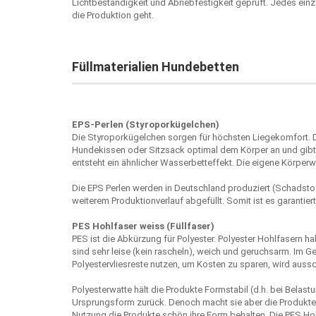
Lichtbeständigkeit und Abriebfestigkeit geprüft. Jedes einz
die Produktion geht.
Füllmaterialien Hundebetten
EPS-Perlen (Styroporkügelchen)
Die Styroporkügelchen sorgen für höchsten Liegekomfort. 
Hundekissen oder Sitzsack optimal dem Körper an und gibt s
entsteht ein ähnlicher Wasserbetteffekt. Die eigene Körperw
Die EPS Perlen werden in Deutschland produziert (Schadstof
weiterem Produktionverlauf abgefüllt. Somit ist es garantier
PES Hohlfaser weiss (Füllfaser)
PES ist die Abkürzung für Polyester. Polyester Hohlfasern 
sind sehr leise (kein rascheln), weich und geruchsarm. Im G
Polyestervliesreste nutzen, um Kosten zu sparen, wird aussc
Polyesterwatte hält die Produkte Formstabil (d.h. bei Belastu
Ursprungsform zurück. Denoch macht sie aber die Produkte 
Nutzung die Produkte schön ihre Form behalten. Die PES Hohl