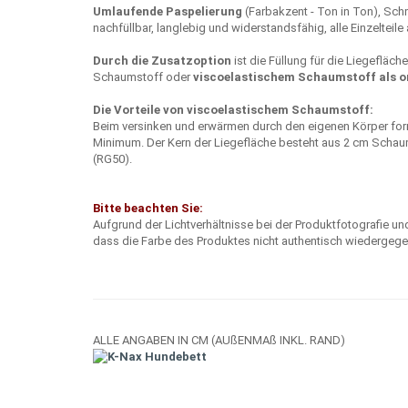
Umlaufende Paspelierung
(Farbakzent - Ton in Ton), Sch
nachfüllbar, langlebig und widerstandsfähig, alle Einzelteile
Durch die Zusatzoption
ist die Füllung für die Liegefläc
Schaumstoff oder
viscoelastischem Schaumstoff als o
Die Vorteile von viscoelastischem Schaumstoff:
Beim versinken und erwärmen durch den eigenen Körper form
Minimum. Der Kern der Liegefläche besteht aus 2 cm Scha
(RG50).
Bitte beachten Sie:
Aufgrund der Lichtverhältnisse bei der Produktfotografie u
dass die Farbe des Produktes nicht authentisch wiedergege
ALLE ANGABEN IN CM (AUßENMAß INKL. RAND)