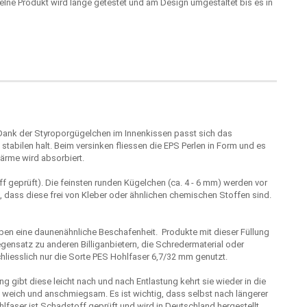
elne Produkt wird lange getestet und am Design umgestaltet bis es in
Dank der Styroporgügelchen im Innenkissen passt sich das
tabilen halt. Beim versinken fliessen die EPS Perlen in Form und es
ärme wird absorbiert.
f geprüft). Die feinsten runden Kügelchen (ca. 4 - 6 mm) werden vor
t, dass diese frei von Kleber oder ähnlichen chemischen Stoffen sind.
haben eine daunenähnliche Beschafenheit. Produkte mit dieser Füllung
egensatz zu anderen Billiganbietern, die Schredermaterial oder
hliesslich nur die Sorte PES Hohlfaser 6,7/32 mm genutzt.
ng gibt diese leicht nach und nach Entlastung kehrt sie wieder in die
weich und anschmiegsam. Es ist wichtig, dass selbst nach längerer
faser ist Schadstoff geprüft und wird in Deutschland hergestellt.