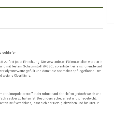
d schlafen.
zu fast jeder Einrichtung. Die verwendeten Füllmaterialien werden in
üllung mit festem Schaumstoff (RG30), so entsteht eine schonende und
er Polyesterwatte gefüllt und damit die optimale Kopfliegefläche. Der
nd weiche Oberfläche.
Strukturpolsterstoff. Sehr robust und abriebfest, jedoch weich und
ach sauber zu halten ist. Besonders scheuerfest und pflegeleicht.
en Reißverschluss, lässt sich der Bezug abziehen und bis 30°C in