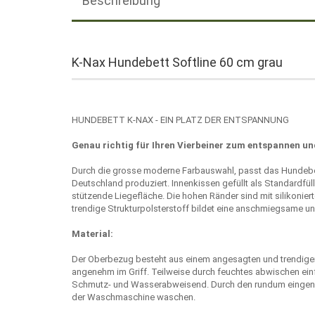
Beschreibung
K-Nax Hundebett Softline 60 cm grau
HUNDEBETT K-NAX - EIN PLATZ DER ENTSPANNUNG
Genau richtig für Ihren Vierbeiner zum entspannen un
Durch die grosse moderne Farbauswahl, passt das Hundebett 
Deutschland produziert. Innenkissen gefüllt als Standardf
stützende Liegefläche. Die hohen Ränder sind mit silikoniert
trendige Strukturpolsterstoff bildet eine anschmiegsame u
Material:
Der Oberbezug besteht aus einem angesagten und trendigem 
angenehm im Griff. Teilweise durch feuchtes abwischen einf
Schmutz- und Wasserabweisend. Durch den rundum eingenäht
der Waschmaschine waschen.