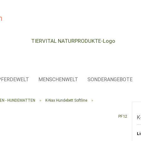
e...
PFERDEWELT
MENSCHENWELT
SONDERANGEBOTE
»
»
SEN - HUNDEMATTEN
K-Nax Hundebett Softline
PF12
K
Li