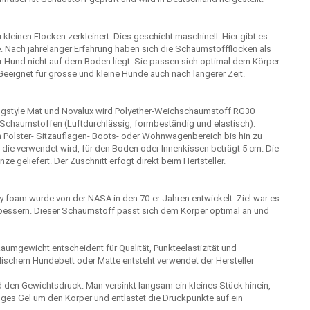
einen Flocken zerkleinert. Dies geschieht maschinell. Hier gibt es
 Nach jahrelanger Erfahrung haben sich die Schaumstoffflocken als
hr Hund nicht auf dem Boden liegt. Sie passen sich optimal dem Körper
 Geeignet für grosse und kleine Hunde auch nach längerer Zeit.
Dogstyle Mat und Novalux wird Polyether-Weichschaumstoff RG30
Schaumstoffen (Luftdurchlässig, formbeständig und elastisch).
 Polster- Sitzauflagen- Boots- oder Wohnwagenbereich bis hin zu
die verwendet wird, für den Boden oder Innenkissen beträgt 5 cm. Die
 geliefert. Der Zuschnitt erfogt direkt beim Hertsteller.
 foam wurde von der NASA in den 70-er Jahren entwickelt. Ziel war es
essern. Dieser Schaumstoff passt sich dem Körper optimal an und
umgewicht entscheident für Qualität, Punkteelastizität und
ädischem Hundebett oder Matte entsteht verwendet der Hersteller
den Gewichtsdruck. Man versinkt langsam ein kleines Stück hinein,
iges Gel um den Körper und entlastet die Druckpunkte auf ein