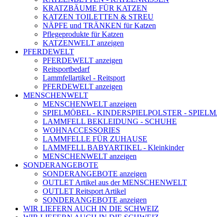
KRATZBÄUME FÜR KATZEN
KATZEN TOILETTEN & STREU
NÄPFE und TRÄNKEN für Katzen
Pflegeprodukte für Katzen
KATZENWELT anzeigen
PFERDEWELT
PFERDEWELT anzeigen
Reitsportbedarf
Lammfellartikel - Reitsport
PFERDEWELT anzeigen
MENSCHENWELT
MENSCHENWELT anzeigen
SPIELMÖBEL - KINDERSPIELPOLSTER - SPIEL
LAMMFELL BEKLEIDUNG - SCHUHE
WOHNACCESSORIES
LAMMFELLE FÜR ZUHAUSE
LAMMFELL BABYARTIKEL - Kleinkinder
MENSCHENWELT anzeigen
SONDERANGEBOTE
SONDERANGEBOTE anzeigen
OUTLET Artikel aus der MENSCHENWELT
OUTLET Reitsport Artikel
SONDERANGEBOTE anzeigen
WIR LIEFERN AUCH IN DIE SCHWEIZ