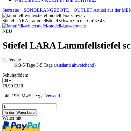
WIR LIEFERN AUCH IN DIE SCHWEIZ
Startseite
»
SONDERANGEBOTE
»
OUTLET Artikel aus der 
Stiefel LARA Lammfellstiefel schwarz in der Größe 43
NEU
Stiefel LARA Lammfellstiefel s
Lieferzeit:
3-5 Tage
(Ausland abweichend)
Schuhgrößen:
78,90 EUR
inkl. 19% MwSt. zzgl.
Versand
Weiter mit