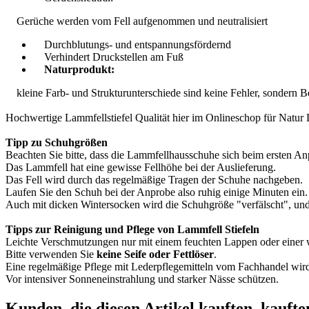
Gerüche werden vom Fell aufgenommen und neutralisiert
Durchblutungs- und entspannungsfördernd
Verhindert Druckstellen am Fuß
Naturprodukt:
kleine Farb- und Strukturunterschiede sind keine Fehler, sondern B
Hochwertige Lammfellstiefel Qualität hier im Onlineschop für Natur
Tipp zu Schuhgrößen
Beachten Sie bitte, dass die Lammfellhausschuhe sich beim ersten A
Das Lammfell hat eine gewisse Fellhöhe bei der Auslieferung.
Das Fell wird durch das regelmäßige Tragen der Schuhe nachgeben.
Laufen Sie den Schuh bei der Anprobe also ruhig einige Minuten ein.
Auch mit dicken Wintersocken wird die Schuhgröße "verfälscht", und
Tipps zur Reinigung und Pflege von Lammfell Stiefeln
Leichte Verschmutzungen nur mit einem feuchten Lappen oder einer 
Bitte verwenden Sie
keine Seife oder Fettlöser
.
Eine regelmäßige Pflege mit Lederpflegemitteln vom Fachhandel wir
Vor intensiver Sonneneinstrahlung und starker Nässe schützen.
Kunden, die diesen Artikel kauften, kaufte