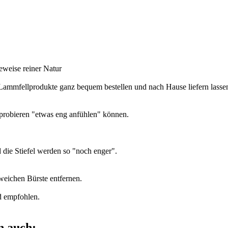
eweise reiner Natur
 Lammfellprodukte ganz bequem bestellen und nach Hause liefern lasse
nprobieren "etwas eng anfühlen" können.
 die Stiefel werden so "noch enger".
weichen Bürste entfernen.
d empfohlen.
n auch: