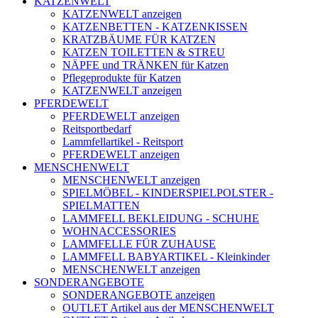
KATZENWELT
KATZENWELT anzeigen
KATZENBETTEN - KATZENKISSEN
KRATZBÄUME FÜR KATZEN
KATZEN TOILETTEN & STREU
NÄPFE und TRÄNKEN für Katzen
Pflegeprodukte für Katzen
KATZENWELT anzeigen
PFERDEWELT
PFERDEWELT anzeigen
Reitsportbedarf
Lammfellartikel - Reitsport
PFERDEWELT anzeigen
MENSCHENWELT
MENSCHENWELT anzeigen
SPIELMÖBEL - KINDERSPIELPOLSTER -
SPIELMATTEN
LAMMFELL BEKLEIDUNG - SCHUHE
WOHNACCESSORIES
LAMMFELLE FÜR ZUHAUSE
LAMMFELL BABYARTIKEL - Kleinkinder
MENSCHENWELT anzeigen
SONDERANGEBOTE
SONDERANGEBOTE anzeigen
OUTLET Artikel aus der MENSCHENWELT