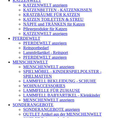
KATZENWELT
KATZENWELT anzeigen
KATZENBETTEN - KATZENKISSEN
KRATZBÄUME FÜR KATZEN
KATZEN TOILETTEN & STREU
NÄPFE und TRÄNKEN für Katzen
Pflegeprodukte für Katzen
KATZENWELT anzeigen
PFERDEWELT
PFERDEWELT anzeigen
Reitsportbedarf
Lammfellartikel - Reitsport
PFERDEWELT anzeigen
MENSCHENWELT
MENSCHENWELT anzeigen
SPIELMÖBEL - KINDERSPIELPOLSTER -
SPIELMATTEN
LAMMFELL BEKLEIDUNG - SCHUHE
WOHNACCESSORIES
LAMMFELLE FÜR ZUHAUSE
LAMMFELL BABYARTIKEL - Kleinkinder
MENSCHENWELT anzeigen
SONDERANGEBOTE
SONDERANGEBOTE anzeigen
OUTLET Artikel aus der MENSCHENWELT