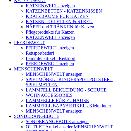
KATZENWELT
KATZENWELT anzeigen
KATZENBETTEN - KATZENKISSEN
KRATZBÄUME FÜR KATZEN
KATZEN TOILETTEN & STREU
NÄPFE und TRÄNKEN für Katzen
Pflegeprodukte für Katzen
KATZENWELT anzeigen
PFERDEWELT
PFERDEWELT anzeigen
Reitsportbedarf
Lammfellartikel - Reitsport
PFERDEWELT anzeigen
MENSCHENWELT
MENSCHENWELT anzeigen
SPIELMÖBEL - KINDERSPIELPOLSTER -
SPIELMATTEN
LAMMFELL BEKLEIDUNG - SCHUHE
WOHNACCESSORIES
LAMMFELLE FÜR ZUHAUSE
LAMMFELL BABYARTIKEL - Kleinkinder
MENSCHENWELT anzeigen
SONDERANGEBOTE
SONDERANGEBOTE anzeigen
OUTLET Artikel aus der MENSCHENWELT