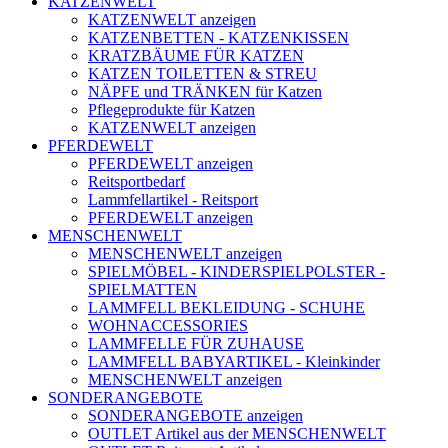
KATZENWELT
KATZENWELT anzeigen
KATZENBETTEN - KATZENKISSEN
KRATZBÄUME FÜR KATZEN
KATZEN TOILETTEN & STREU
NÄPFE und TRÄNKEN für Katzen
Pflegeprodukte für Katzen
KATZENWELT anzeigen
PFERDEWELT
PFERDEWELT anzeigen
Reitsportbedarf
Lammfellartikel - Reitsport
PFERDEWELT anzeigen
MENSCHENWELT
MENSCHENWELT anzeigen
SPIELMÖBEL - KINDERSPIELPOLSTER -
SPIELMATTEN
LAMMFELL BEKLEIDUNG - SCHUHE
WOHNACCESSORIES
LAMMFELLE FÜR ZUHAUSE
LAMMFELL BABYARTIKEL - Kleinkinder
MENSCHENWELT anzeigen
SONDERANGEBOTE
SONDERANGEBOTE anzeigen
OUTLET Artikel aus der MENSCHENWELT