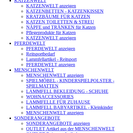
KATZENWELT
KATZENWELT anzeigen
KATZENBETTEN - KATZENKISSEN
KRATZBÄUME FÜR KATZEN
KATZEN TOILETTEN & STREU
NÄPFE und TRÄNKEN für Katzen
Pflegeprodukte für Katzen
KATZENWELT anzeigen
PFERDEWELT
PFERDEWELT anzeigen
Reitsportbedarf
Lammfellartikel - Reitsport
PFERDEWELT anzeigen
MENSCHENWELT
MENSCHENWELT anzeigen
SPIELMÖBEL - KINDERSPIELPOLSTER -
SPIELMATTEN
LAMMFELL BEKLEIDUNG - SCHUHE
WOHNACCESSORIES
LAMMFELLE FÜR ZUHAUSE
LAMMFELL BABYARTIKEL - Kleinkinder
MENSCHENWELT anzeigen
SONDERANGEBOTE
SONDERANGEBOTE anzeigen
OUTLET Artikel aus der MENSCHENWELT