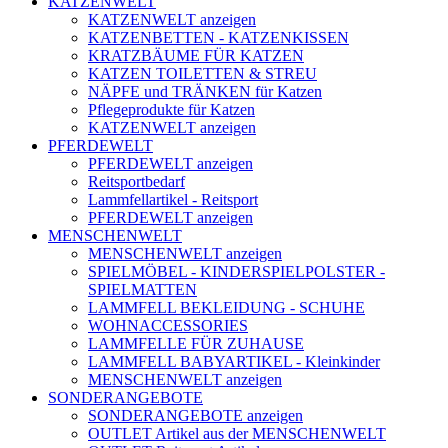
KATZENWELT
KATZENWELT anzeigen
KATZENBETTEN - KATZENKISSEN
KRATZBÄUME FÜR KATZEN
KATZEN TOILETTEN & STREU
NÄPFE und TRÄNKEN für Katzen
Pflegeprodukte für Katzen
KATZENWELT anzeigen
PFERDEWELT
PFERDEWELT anzeigen
Reitsportbedarf
Lammfellartikel - Reitsport
PFERDEWELT anzeigen
MENSCHENWELT
MENSCHENWELT anzeigen
SPIELMÖBEL - KINDERSPIELPOLSTER -
SPIELMATTEN
LAMMFELL BEKLEIDUNG - SCHUHE
WOHNACCESSORIES
LAMMFELLE FÜR ZUHAUSE
LAMMFELL BABYARTIKEL - Kleinkinder
MENSCHENWELT anzeigen
SONDERANGEBOTE
SONDERANGEBOTE anzeigen
OUTLET Artikel aus der MENSCHENWELT