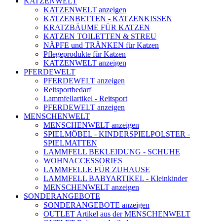
KATZENWELT
KATZENWELT anzeigen
KATZENBETTEN - KATZENKISSEN
KRATZBÄUME FÜR KATZEN
KATZEN TOILETTEN & STREU
NÄPFE und TRÄNKEN für Katzen
Pflegeprodukte für Katzen
KATZENWELT anzeigen
PFERDEWELT
PFERDEWELT anzeigen
Reitsportbedarf
Lammfellartikel - Reitsport
PFERDEWELT anzeigen
MENSCHENWELT
MENSCHENWELT anzeigen
SPIELMÖBEL - KINDERSPIELPOLSTER -
SPIELMATTEN
LAMMFELL BEKLEIDUNG - SCHUHE
WOHNACCESSORIES
LAMMFELLE FÜR ZUHAUSE
LAMMFELL BABYARTIKEL - Kleinkinder
MENSCHENWELT anzeigen
SONDERANGEBOTE
SONDERANGEBOTE anzeigen
OUTLET Artikel aus der MENSCHENWELT