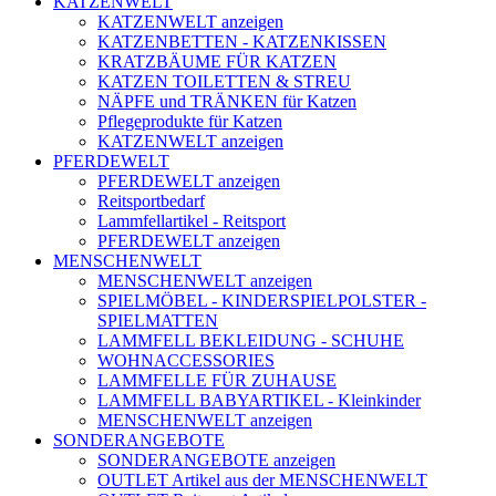
KATZENWELT
KATZENWELT anzeigen
KATZENBETTEN - KATZENKISSEN
KRATZBÄUME FÜR KATZEN
KATZEN TOILETTEN & STREU
NÄPFE und TRÄNKEN für Katzen
Pflegeprodukte für Katzen
KATZENWELT anzeigen
PFERDEWELT
PFERDEWELT anzeigen
Reitsportbedarf
Lammfellartikel - Reitsport
PFERDEWELT anzeigen
MENSCHENWELT
MENSCHENWELT anzeigen
SPIELMÖBEL - KINDERSPIELPOLSTER -
SPIELMATTEN
LAMMFELL BEKLEIDUNG - SCHUHE
WOHNACCESSORIES
LAMMFELLE FÜR ZUHAUSE
LAMMFELL BABYARTIKEL - Kleinkinder
MENSCHENWELT anzeigen
SONDERANGEBOTE
SONDERANGEBOTE anzeigen
OUTLET Artikel aus der MENSCHENWELT