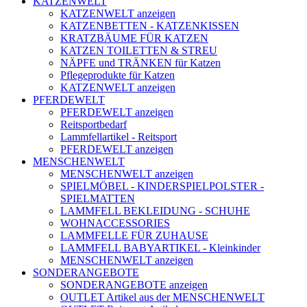
KATZENWELT
KATZENWELT anzeigen
KATZENBETTEN - KATZENKISSEN
KRATZBÄUME FÜR KATZEN
KATZEN TOILETTEN & STREU
NÄPFE und TRÄNKEN für Katzen
Pflegeprodukte für Katzen
KATZENWELT anzeigen
PFERDEWELT
PFERDEWELT anzeigen
Reitsportbedarf
Lammfellartikel - Reitsport
PFERDEWELT anzeigen
MENSCHENWELT
MENSCHENWELT anzeigen
SPIELMÖBEL - KINDERSPIELPOLSTER -
SPIELMATTEN
LAMMFELL BEKLEIDUNG - SCHUHE
WOHNACCESSORIES
LAMMFELLE FÜR ZUHAUSE
LAMMFELL BABYARTIKEL - Kleinkinder
MENSCHENWELT anzeigen
SONDERANGEBOTE
SONDERANGEBOTE anzeigen
OUTLET Artikel aus der MENSCHENWELT