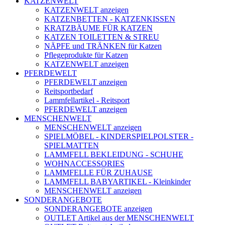
KATZENWELT
KATZENWELT anzeigen
KATZENBETTEN - KATZENKISSEN
KRATZBÄUME FÜR KATZEN
KATZEN TOILETTEN & STREU
NÄPFE und TRÄNKEN für Katzen
Pflegeprodukte für Katzen
KATZENWELT anzeigen
PFERDEWELT
PFERDEWELT anzeigen
Reitsportbedarf
Lammfellartikel - Reitsport
PFERDEWELT anzeigen
MENSCHENWELT
MENSCHENWELT anzeigen
SPIELMÖBEL - KINDERSPIELPOLSTER -
SPIELMATTEN
LAMMFELL BEKLEIDUNG - SCHUHE
WOHNACCESSORIES
LAMMFELLE FÜR ZUHAUSE
LAMMFELL BABYARTIKEL - Kleinkinder
MENSCHENWELT anzeigen
SONDERANGEBOTE
SONDERANGEBOTE anzeigen
OUTLET Artikel aus der MENSCHENWELT