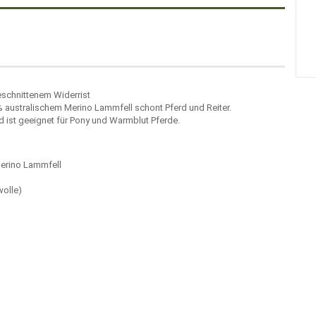
eschnittenem Widerrist
 australischem Merino Lammfell schont Pferd und Reiter.
 ist geeignet für Pony und Warmblut Pferde.
Merino Lammfell
wolle)