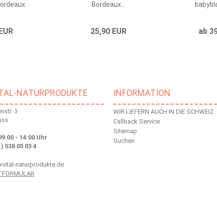
bordeaux
Bordeaux...
babybla
 EUR
25,90 EUR
ab 3
ITAL-NATURPRODUKTE
INFORMATION
str. 3
WIR LIEFERN AUCH IN DIE SCHWEIZ
uss
Callback Service
Sitemap
09:00 - 14:00 Uhr
Suchen
 ) 538 05 03 4
vital-naturprodukte.de
TFORMULAR