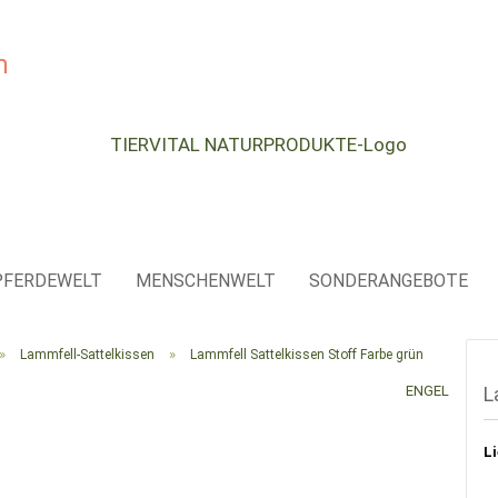
e...
PFERDEWELT
MENSCHENWELT
SONDERANGEBOTE
»
»
Lammfell-Sattelkissen
Lammfell Sattelkissen Stoff Farbe grün
ENGEL
L
Li