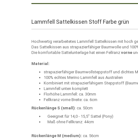
Lammfell Sattelkissen Stoff Farbe grün
Hochwertig verarbeitetes Lammfell Sattelkissen mit hoch g
Das Sattelkissen aus strapazierfähiger Baumwolle und 100%
Die komfortable Sattelunterlage hat einen Fellranz
vorne
und
Material:
strapazierfähiger Baumwollsteppstoff und dichtes 
100% echtes Merino Lammfell aus Australien
Kombiniert mit strapazierfähigem Steppstoff (Baum
Lammfell unten komplett
Florhöhe Lammfell: ca. 30mm
Fellkranz vorne Breite: ca. 6cm
Rückenlänge S (small)
: ca. 50cm
Geeignet für 14,0 - 15,5" Sattel (Pony)
Maß ohne Fellkranz: 44cm
Rückenlänge M (medium):
ca. 56cm