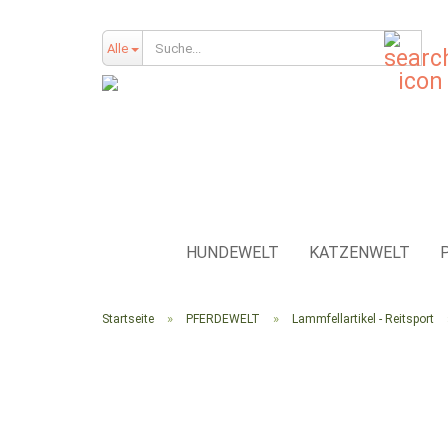
Such
Alle
HUNDEWELT
KATZENWELT
»
»
Startseite
PFERDEWELT
Lammfellartikel - Reitsport