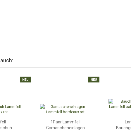
 auch:
NEU
NEU
ell
1Paar Lammfell
La
dschuh
Gamascheneinlagen
Bauchg