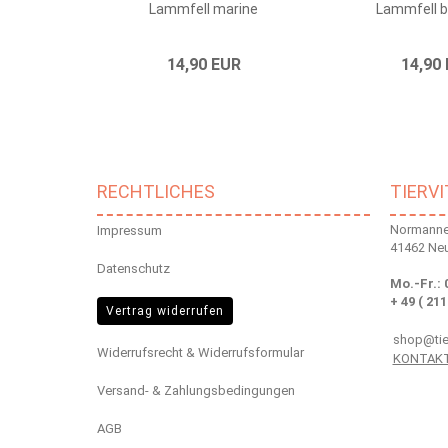
Lammfell marine
Lammfell 
14,90 EUR
14,90
RECHTLICHES
TIERV
Normannen
Impressum
41462 Ne
Datenschutz
Mo.-Fr.: 
+ 49 ( 211
Vertrag widerrufen
shop@tier
Widerrufsrecht & Widerrufsformular
KONTAK
Versand- & Zahlungsbedingungen
AGB