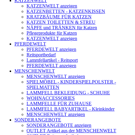
KATZENWELT
KATZENWELT anzeigen
KATZENBETTEN - KATZENKISSEN
KRATZBÄUME FÜR KATZEN
KATZEN TOILETTEN & STREU
NÄPFE und TRÄNKEN für Katzen
Pflegeprodukte für Katzen
KATZENWELT anzeigen
PFERDEWELT
PFERDEWELT anzeigen
Reitsportbedarf
Lammfellartikel - Reitsport
PFERDEWELT anzeigen
MENSCHENWELT
MENSCHENWELT anzeigen
SPIELMÖBEL - KINDERSPIELPOLSTER -
SPIELMATTEN
LAMMFELL BEKLEIDUNG - SCHUHE
WOHNACCESSORIES
LAMMFELLE FÜR ZUHAUSE
LAMMFELL BABYARTIKEL - Kleinkinder
MENSCHENWELT anzeigen
SONDERANGEBOTE
SONDERANGEBOTE anzeigen
OUTLET Artikel aus der MENSCHENWELT