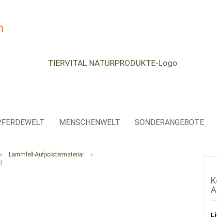
e...
PFERDEWELT
MENSCHENWELT
SONDERANGEBOTE
»
»
Lammfell-Aufpolstermaterial
l
K
A
Li