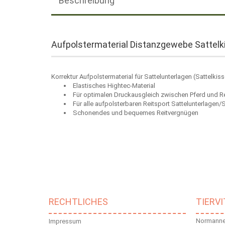
Beschreibung
Aufpolstermaterial Distanzgewebe Sattelki
Korrektur Aufpolstermaterial für Sattelunterlagen (Sattelk
Elastisches Hightec-Material
Für optimalen Druckausgleich zwischen Pferd und Re
Für alle aufpolsterbaren Reitsport Sattelunterlagen/
Schonendes und bequemes Reitvergnügen
RECHTLICHES
TIERV
Normannen
Impressum