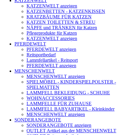
KATZENWELT
KATZENWELT anzeigen
KATZENBETTEN - KATZENKISSEN
KRATZBÄUME FÜR KATZEN
KATZEN TOILETTEN & STREU
NÄPFE und TRÄNKEN für Katzen
Pflegeprodukte für Katzen
KATZENWELT anzeigen
PFERDEWELT
PFERDEWELT anzeigen
Reitsportbedarf
Lammfellartikel - Reitsport
PFERDEWELT anzeigen
MENSCHENWELT
MENSCHENWELT anzeigen
SPIELMÖBEL - KINDERSPIELPOLSTER -
SPIELMATTEN
LAMMFELL BEKLEIDUNG - SCHUHE
WOHNACCESSORIES
LAMMFELLE FÜR ZUHAUSE
LAMMFELL BABYARTIKEL - Kleinkinder
MENSCHENWELT anzeigen
SONDERANGEBOTE
SONDERANGEBOTE anzeigen
OUTLET Artikel aus der MENSCHENWELT