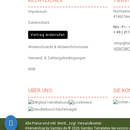
RECHTLICHES
TIERV
Normannen
Impressum
41462 Ne
Datenschutz
Mo.-Fr.: 
+ 49 ( 211
Vertrag widerrufen
shop@tier
Widerrufsrecht & Widerrufsformular
KONTAK
Versand- & Zahlungsbedingungen
AGB
ÜBER UNS:
SIE K
Alle Preise sind inkl. MwSt., zzgl.
Versandkosten
Internetshop
by Gambio.de © 2026 Gambio Templates bei
xycons.