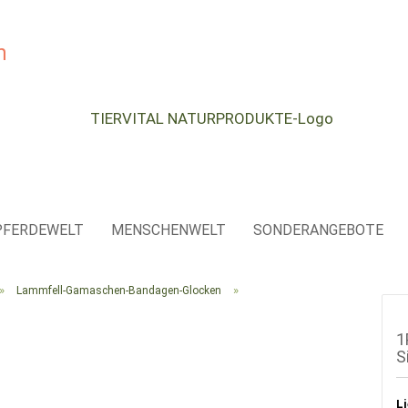
e...
PFERDEWELT
MENSCHENWELT
SONDERANGEBOTE
»
»
Lammfell-Gamaschen-Bandagen-Glocken
1
S
Li