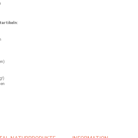
n
tartikeln:
n
en)
g!)
hen