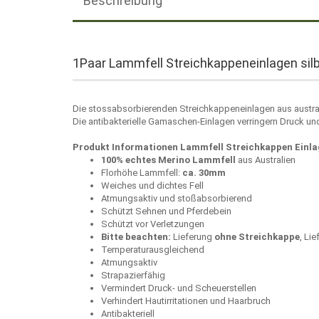
Beschreibung
1Paar Lammfell Streichkappeneinlagen sil
Die stossabsorbierenden Streichkappeneinlagen aus austra
Die antibakterielle Gamaschen-Einlagen verringern Druck un
Produkt Informationen Lammfell Streichkappen Einla
100% echtes Merino Lammfell
aus Australien
Florhöhe Lammfell:
ca. 30mm
Weiches und dichtes Fell
Atmungsaktiv und stoßabsorbierend
Schützt Sehnen und Pferdebein
Schützt vor Verletzungen
Bitte beachten:
Lieferung
ohne Streichkappe
, Li
Temperaturausgleichend
Atmungsaktiv
Strapazierfähig
Vermindert Druck- und Scheuerstellen
Verhindert Hautirritationen und Haarbruch
Antibakteriell