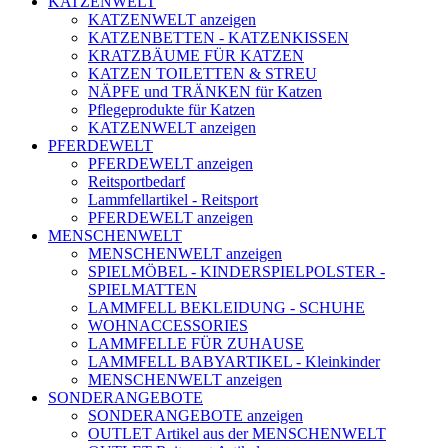
KATZENWELT
KATZENWELT anzeigen
KATZENBETTEN - KATZENKISSEN
KRATZBÄUME FÜR KATZEN
KATZEN TOILETTEN & STREU
NÄPFE und TRÄNKEN für Katzen
Pflegeprodukte für Katzen
KATZENWELT anzeigen
PFERDEWELT
PFERDEWELT anzeigen
Reitsportbedarf
Lammfellartikel - Reitsport
PFERDEWELT anzeigen
MENSCHENWELT
MENSCHENWELT anzeigen
SPIELMÖBEL - KINDERSPIELPOLSTER -
SPIELMATTEN
LAMMFELL BEKLEIDUNG - SCHUHE
WOHNACCESSORIES
LAMMFELLE FÜR ZUHAUSE
LAMMFELL BABYARTIKEL - Kleinkinder
MENSCHENWELT anzeigen
SONDERANGEBOTE
SONDERANGEBOTE anzeigen
OUTLET Artikel aus der MENSCHENWELT