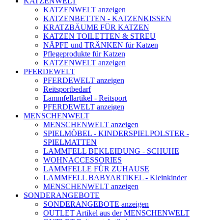
KATZENWELT
KATZENWELT anzeigen
KATZENBETTEN - KATZENKISSEN
KRATZBÄUME FÜR KATZEN
KATZEN TOILETTEN & STREU
NÄPFE und TRÄNKEN für Katzen
Pflegeprodukte für Katzen
KATZENWELT anzeigen
PFERDEWELT
PFERDEWELT anzeigen
Reitsportbedarf
Lammfellartikel - Reitsport
PFERDEWELT anzeigen
MENSCHENWELT
MENSCHENWELT anzeigen
SPIELMÖBEL - KINDERSPIELPOLSTER -
SPIELMATTEN
LAMMFELL BEKLEIDUNG - SCHUHE
WOHNACCESSORIES
LAMMFELLE FÜR ZUHAUSE
LAMMFELL BABYARTIKEL - Kleinkinder
MENSCHENWELT anzeigen
SONDERANGEBOTE
SONDERANGEBOTE anzeigen
OUTLET Artikel aus der MENSCHENWELT