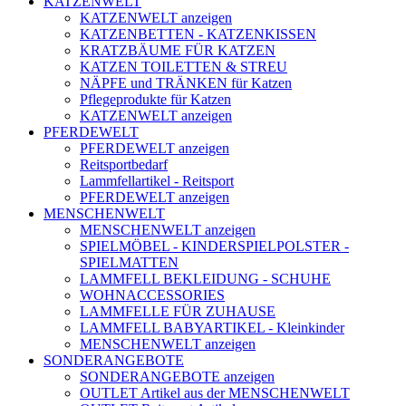
KATZENWELT
KATZENWELT anzeigen
KATZENBETTEN - KATZENKISSEN
KRATZBÄUME FÜR KATZEN
KATZEN TOILETTEN & STREU
NÄPFE und TRÄNKEN für Katzen
Pflegeprodukte für Katzen
KATZENWELT anzeigen
PFERDEWELT
PFERDEWELT anzeigen
Reitsportbedarf
Lammfellartikel - Reitsport
PFERDEWELT anzeigen
MENSCHENWELT
MENSCHENWELT anzeigen
SPIELMÖBEL - KINDERSPIELPOLSTER -
SPIELMATTEN
LAMMFELL BEKLEIDUNG - SCHUHE
WOHNACCESSORIES
LAMMFELLE FÜR ZUHAUSE
LAMMFELL BABYARTIKEL - Kleinkinder
MENSCHENWELT anzeigen
SONDERANGEBOTE
SONDERANGEBOTE anzeigen
OUTLET Artikel aus der MENSCHENWELT