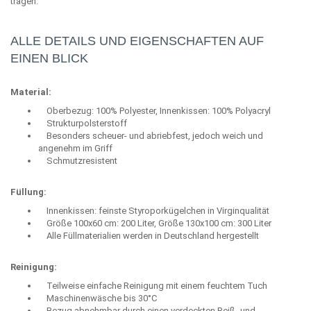
tragen.
ALLE DETAILS UND EIGENSCHAFTEN AUF
EINEN BLICK
Material:
Oberbezug: 100% Polyester, Innenkissen: 100% Polyacryl
Strukturpolsterstoff
Besonders scheuer- und abriebfest, jedoch weich und
angenehm im Griff
Schmutzresistent
Füllung:
Innenkissen: feinste Styroporkügelchen in Virginqualität
Größe 100x60 cm: 200 Liter, Größe 130x100 cm: 300 Liter
Alle Füllmaterialien werden in Deutschland hergestellt
Reinigung:
Teilweise einfache Reinigung mit einem feuchtem Tuch
Maschinenwäsche bis 30°C
Bezug abnehmbar durch einen verdeckten Reiß- und