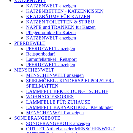
KATZENWELT
KATZENWELT anzeigen
KATZENBETTEN - KATZENKISSEN
KRATZBÄUME FÜR KATZEN
KATZEN TOILETTEN & STREU
NÄPFE und TRÄNKEN für Katzen
Pflegeprodukte für Katzen
KATZENWELT anzeigen
PFERDEWELT
PFERDEWELT anzeigen
Reitsportbedarf
Lammfellartikel - Reitsport
PFERDEWELT anzeigen
MENSCHENWELT
MENSCHENWELT anzeigen
SPIELMÖBEL - KINDERSPIELPOLSTER -
SPIELMATTEN
LAMMFELL BEKLEIDUNG - SCHUHE
WOHNACCESSORIES
LAMMFELLE FÜR ZUHAUSE
LAMMFELL BABYARTIKEL - Kleinkinder
MENSCHENWELT anzeigen
SONDERANGEBOTE
SONDERANGEBOTE anzeigen
OUTLET Artikel aus der MENSCHENWELT