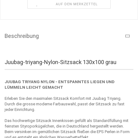
AUF DEN MERKZETTEL
Beschreibung
Juubag-triyang-Nylon-Sitzsack 130x100 grau
JUUBAG TRIYANG NYLON - ENTSPANNTES LIEGEN UND
LÜMMELN LEICHT GEMACHT
Erleben Sie den maximalen Sitzsack Komfort mit Juubag Triyang.
Durch die grosse moderne Farbauswahl, passt der Sitzsack zu fast
jeder Einrichtung.
Das hochwertige Sitzsack Innenkissen gefüllt als Standardfüllung mit
feinsten Styroporkügelchen, die in Deutschland hergestellt werden.
Beim versinken im gemütlichen Sitzsack fließen die EPS Perlen in Form
und es entsteht ein ähnliches Wasserbetteffekt.