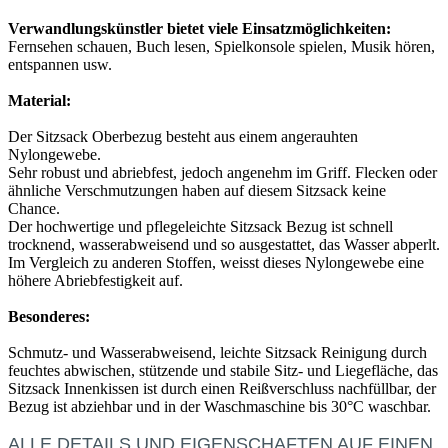
Verwandlungskünstler bietet viele Einsatzmöglichkeiten:
Fernsehen schauen, Buch lesen, Spielkonsole spielen, Musik hören,
entspannen usw.
Material:
Der Sitzsack Oberbezug besteht aus einem angerauhten
Nylongewebe.
Sehr robust und abriebfest, jedoch angenehm im Griff. Flecken oder
ähnliche Verschmutzungen haben auf diesem Sitzsack keine
Chance.
Der hochwertige und pflegeleichte Sitzsack Bezug ist schnell
trocknend, wasserabweisend und so ausgestattet, das Wasser abperlt.
Im Vergleich zu anderen Stoffen, weisst dieses Nylongewebe eine
höhere Abriebfestigkeit auf.
Besonderes:
Schmutz- und Wasserabweisend, leichte Sitzsack Reinigung durch
feuchtes abwischen, stützende und stabile Sitz- und Liegefläche, das
Sitzsack Innenkissen ist durch einen Reißverschluss nachfüllbar, der
Bezug ist abziehbar und in der Waschmaschine bis 30°C waschbar.
ALLE DETAILS UND EIGENSCHAFTEN AUF EINEN