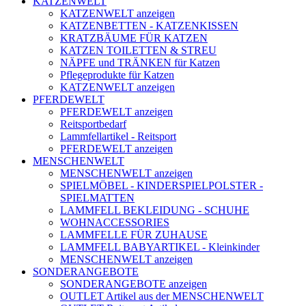
KATZENWELT
KATZENWELT anzeigen
KATZENBETTEN - KATZENKISSEN
KRATZBÄUME FÜR KATZEN
KATZEN TOILETTEN & STREU
NÄPFE und TRÄNKEN für Katzen
Pflegeprodukte für Katzen
KATZENWELT anzeigen
PFERDEWELT
PFERDEWELT anzeigen
Reitsportbedarf
Lammfellartikel - Reitsport
PFERDEWELT anzeigen
MENSCHENWELT
MENSCHENWELT anzeigen
SPIELMÖBEL - KINDERSPIELPOLSTER -
SPIELMATTEN
LAMMFELL BEKLEIDUNG - SCHUHE
WOHNACCESSORIES
LAMMFELLE FÜR ZUHAUSE
LAMMFELL BABYARTIKEL - Kleinkinder
MENSCHENWELT anzeigen
SONDERANGEBOTE
SONDERANGEBOTE anzeigen
OUTLET Artikel aus der MENSCHENWELT