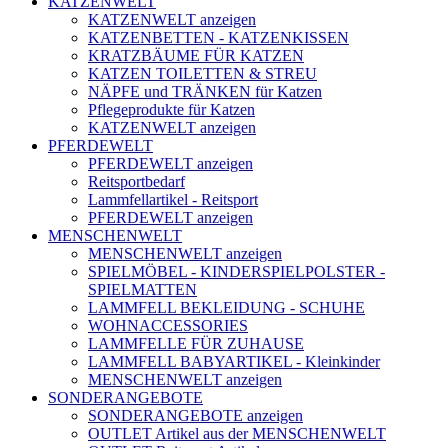
KATZENWELT
KATZENWELT anzeigen
KATZENBETTEN - KATZENKISSEN
KRATZBÄUME FÜR KATZEN
KATZEN TOILETTEN & STREU
NÄPFE und TRÄNKEN für Katzen
Pflegeprodukte für Katzen
KATZENWELT anzeigen
PFERDEWELT
PFERDEWELT anzeigen
Reitsportbedarf
Lammfellartikel - Reitsport
PFERDEWELT anzeigen
MENSCHENWELT
MENSCHENWELT anzeigen
SPIELMÖBEL - KINDERSPIELPOLSTER -
SPIELMATTEN
LAMMFELL BEKLEIDUNG - SCHUHE
WOHNACCESSORIES
LAMMFELLE FÜR ZUHAUSE
LAMMFELL BABYARTIKEL - Kleinkinder
MENSCHENWELT anzeigen
SONDERANGEBOTE
SONDERANGEBOTE anzeigen
OUTLET Artikel aus der MENSCHENWELT