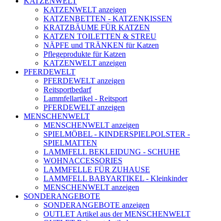
KATZENWELT
KATZENWELT anzeigen
KATZENBETTEN - KATZENKISSEN
KRATZBÄUME FÜR KATZEN
KATZEN TOILETTEN & STREU
NÄPFE und TRÄNKEN für Katzen
Pflegeprodukte für Katzen
KATZENWELT anzeigen
PFERDEWELT
PFERDEWELT anzeigen
Reitsportbedarf
Lammfellartikel - Reitsport
PFERDEWELT anzeigen
MENSCHENWELT
MENSCHENWELT anzeigen
SPIELMÖBEL - KINDERSPIELPOLSTER -
SPIELMATTEN
LAMMFELL BEKLEIDUNG - SCHUHE
WOHNACCESSORIES
LAMMFELLE FÜR ZUHAUSE
LAMMFELL BABYARTIKEL - Kleinkinder
MENSCHENWELT anzeigen
SONDERANGEBOTE
SONDERANGEBOTE anzeigen
OUTLET Artikel aus der MENSCHENWELT