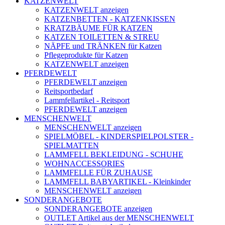
KATZENWELT
KATZENWELT anzeigen
KATZENBETTEN - KATZENKISSEN
KRATZBÄUME FÜR KATZEN
KATZEN TOILETTEN & STREU
NÄPFE und TRÄNKEN für Katzen
Pflegeprodukte für Katzen
KATZENWELT anzeigen
PFERDEWELT
PFERDEWELT anzeigen
Reitsportbedarf
Lammfellartikel - Reitsport
PFERDEWELT anzeigen
MENSCHENWELT
MENSCHENWELT anzeigen
SPIELMÖBEL - KINDERSPIELPOLSTER -
SPIELMATTEN
LAMMFELL BEKLEIDUNG - SCHUHE
WOHNACCESSORIES
LAMMFELLE FÜR ZUHAUSE
LAMMFELL BABYARTIKEL - Kleinkinder
MENSCHENWELT anzeigen
SONDERANGEBOTE
SONDERANGEBOTE anzeigen
OUTLET Artikel aus der MENSCHENWELT