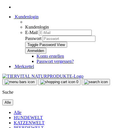
Kundenlogin
Kundenlogin
E-Mail
Passwort
Toggle Password View
Konto erstellen
Passwort vergessen?
Merkzettel
0
Suche
Alle
Alle
HUNDEWELT
KATZENWELT
PFERDEWELT