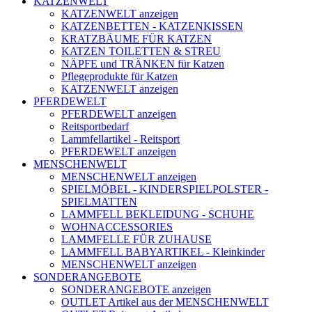
KATZENWELT
KATZENWELT anzeigen
KATZENBETTEN - KATZENKISSEN
KRATZBÄUME FÜR KATZEN
KATZEN TOILETTEN & STREU
NÄPFE und TRÄNKEN für Katzen
Pflegeprodukte für Katzen
KATZENWELT anzeigen
PFERDEWELT
PFERDEWELT anzeigen
Reitsportbedarf
Lammfellartikel - Reitsport
PFERDEWELT anzeigen
MENSCHENWELT
MENSCHENWELT anzeigen
SPIELMÖBEL - KINDERSPIELPOLSTER -
SPIELMATTEN
LAMMFELL BEKLEIDUNG - SCHUHE
WOHNACCESSORIES
LAMMFELLE FÜR ZUHAUSE
LAMMFELL BABYARTIKEL - Kleinkinder
MENSCHENWELT anzeigen
SONDERANGEBOTE
SONDERANGEBOTE anzeigen
OUTLET Artikel aus der MENSCHENWELT