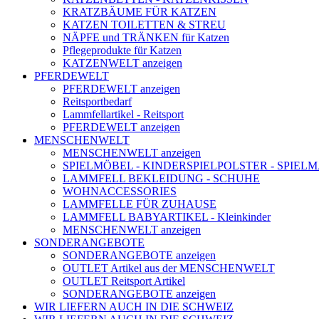
KRATZBÄUME FÜR KATZEN
KATZEN TOILETTEN & STREU
NÄPFE und TRÄNKEN für Katzen
Pflegeprodukte für Katzen
KATZENWELT anzeigen
PFERDEWELT
PFERDEWELT anzeigen
Reitsportbedarf
Lammfellartikel - Reitsport
PFERDEWELT anzeigen
MENSCHENWELT
MENSCHENWELT anzeigen
SPIELMÖBEL - KINDERSPIELPOLSTER - SPIEL
LAMMFELL BEKLEIDUNG - SCHUHE
WOHNACCESSORIES
LAMMFELLE FÜR ZUHAUSE
LAMMFELL BABYARTIKEL - Kleinkinder
MENSCHENWELT anzeigen
SONDERANGEBOTE
SONDERANGEBOTE anzeigen
OUTLET Artikel aus der MENSCHENWELT
OUTLET Reitsport Artikel
SONDERANGEBOTE anzeigen
WIR LIEFERN AUCH IN DIE SCHWEIZ