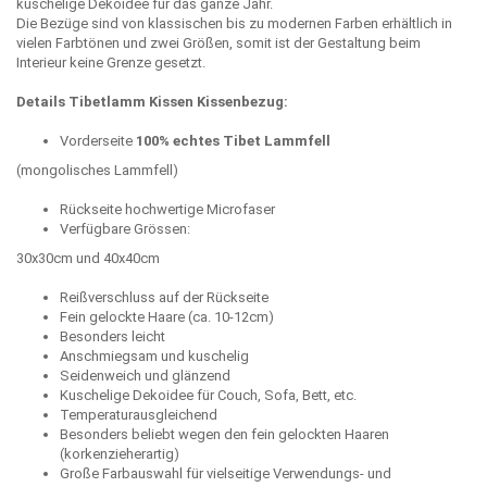
kuschelige Dekoidee für das ganze Jahr.
Die Bezüge sind von klassischen bis zu modernen Farben erhältlich in
vielen Farbtönen und zwei Größen, somit ist der Gestaltung beim
Interieur keine Grenze gesetzt.
Details Tibetlamm Kissen Kissenbezug:
Vorderseite
100% echtes Tibet Lammfell
(mongolisches Lammfell)
Rückseite hochwertige Microfaser
Verfügbare Grössen:
30x30cm und 40x40cm
Reißverschluss auf der Rückseite
Fein gelockte Haare (ca. 10-12cm)
Besonders leicht
Anschmiegsam und kuschelig
Seidenweich und glänzend
Kuschelige Dekoidee für Couch, Sofa, Bett, etc.
Temperaturausgleichend
Besonders beliebt wegen den fein gelockten Haaren
(korkenzieherartig)
Große Farbauswahl für vielseitige Verwendungs- und