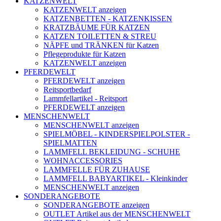
KATZENWELT
KATZENWELT anzeigen
KATZENBETTEN - KATZENKISSEN
KRATZBÄUME FÜR KATZEN
KATZEN TOILETTEN & STREU
NÄPFE und TRÄNKEN für Katzen
Pflegeprodukte für Katzen
KATZENWELT anzeigen
PFERDEWELT
PFERDEWELT anzeigen
Reitsportbedarf
Lammfellartikel - Reitsport
PFERDEWELT anzeigen
MENSCHENWELT
MENSCHENWELT anzeigen
SPIELMÖBEL - KINDERSPIELPOLSTER -
SPIELMATTEN
LAMMFELL BEKLEIDUNG - SCHUHE
WOHNACCESSORIES
LAMMFELLE FÜR ZUHAUSE
LAMMFELL BABYARTIKEL - Kleinkinder
MENSCHENWELT anzeigen
SONDERANGEBOTE
SONDERANGEBOTE anzeigen
OUTLET Artikel aus der MENSCHENWELT