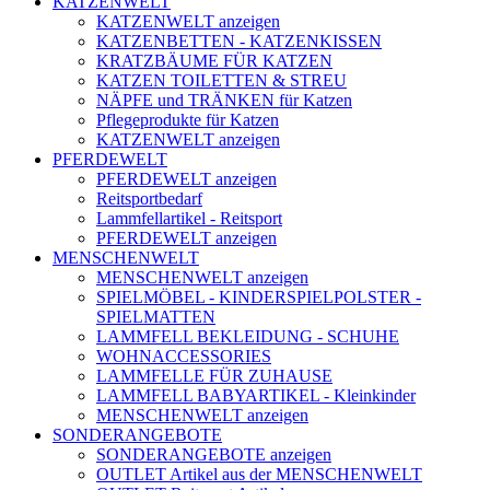
KATZENWELT
KATZENWELT anzeigen
KATZENBETTEN - KATZENKISSEN
KRATZBÄUME FÜR KATZEN
KATZEN TOILETTEN & STREU
NÄPFE und TRÄNKEN für Katzen
Pflegeprodukte für Katzen
KATZENWELT anzeigen
PFERDEWELT
PFERDEWELT anzeigen
Reitsportbedarf
Lammfellartikel - Reitsport
PFERDEWELT anzeigen
MENSCHENWELT
MENSCHENWELT anzeigen
SPIELMÖBEL - KINDERSPIELPOLSTER -
SPIELMATTEN
LAMMFELL BEKLEIDUNG - SCHUHE
WOHNACCESSORIES
LAMMFELLE FÜR ZUHAUSE
LAMMFELL BABYARTIKEL - Kleinkinder
MENSCHENWELT anzeigen
SONDERANGEBOTE
SONDERANGEBOTE anzeigen
OUTLET Artikel aus der MENSCHENWELT