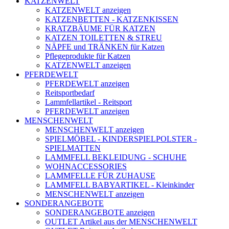
KATZENWELT
KATZENWELT anzeigen
KATZENBETTEN - KATZENKISSEN
KRATZBÄUME FÜR KATZEN
KATZEN TOILETTEN & STREU
NÄPFE und TRÄNKEN für Katzen
Pflegeprodukte für Katzen
KATZENWELT anzeigen
PFERDEWELT
PFERDEWELT anzeigen
Reitsportbedarf
Lammfellartikel - Reitsport
PFERDEWELT anzeigen
MENSCHENWELT
MENSCHENWELT anzeigen
SPIELMÖBEL - KINDERSPIELPOLSTER -
SPIELMATTEN
LAMMFELL BEKLEIDUNG - SCHUHE
WOHNACCESSORIES
LAMMFELLE FÜR ZUHAUSE
LAMMFELL BABYARTIKEL - Kleinkinder
MENSCHENWELT anzeigen
SONDERANGEBOTE
SONDERANGEBOTE anzeigen
OUTLET Artikel aus der MENSCHENWELT