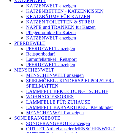
KATZENWELT
KATZENWELT anzeigen
KATZENBETTEN - KATZENKISSEN
KRATZBÄUME FÜR KATZEN
KATZEN TOILETTEN & STREU
NÄPFE und TRÄNKEN für Katzen
Pflegeprodukte für Katzen
KATZENWELT anzeigen
PFERDEWELT
PFERDEWELT anzeigen
Reitsportbedarf
Lammfellartikel - Reitsport
PFERDEWELT anzeigen
MENSCHENWELT
MENSCHENWELT anzeigen
SPIELMÖBEL - KINDERSPIELPOLSTER -
SPIELMATTEN
LAMMFELL BEKLEIDUNG - SCHUHE
WOHNACCESSORIES
LAMMFELLE FÜR ZUHAUSE
LAMMFELL BABYARTIKEL - Kleinkinder
MENSCHENWELT anzeigen
SONDERANGEBOTE
SONDERANGEBOTE anzeigen
OUTLET Artikel aus der MENSCHENWELT