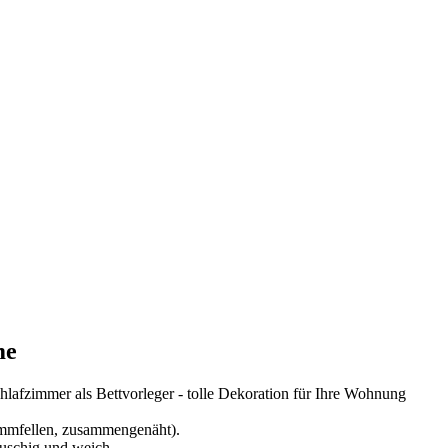
me
lafzimmer als Bettvorleger - tolle Dekoration für Ihre Wohnung
Lammfellen, zusammengenäht).
auschig und weich.