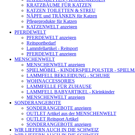
KRATZBÄUME FÜR KATZEN
KATZEN TOILETTEN & STREU
NÄPFE und TRÄNKEN für Katzen
Pflegeprodukte für Katzen
KATZENWELT anzeigen
PFERDEWELT
PFERDEWELT anzeigen
Reitsportbedarf
Lammfellartikel - Reitsport
PFERDEWELT anzeigen
MENSCHENWELT
MENSCHENWELT anzeigen
SPIELMÖBEL - KINDERSPIELPOLSTER - SPIEL
LAMMFELL BEKLEIDUNG - SCHUHE
WOHNACCESSORIES
LAMMFELLE FÜR ZUHAUSE
LAMMFELL BABYARTIKEL - Kleinkinder
MENSCHENWELT anzeigen
SONDERANGEBOTE
SONDERANGEBOTE anzeigen
OUTLET Artikel aus der MENSCHENWELT
OUTLET Reitsport Artikel
SONDERANGEBOTE anzeigen
WIR LIEFERN AUCH IN DIE SCHWEIZ