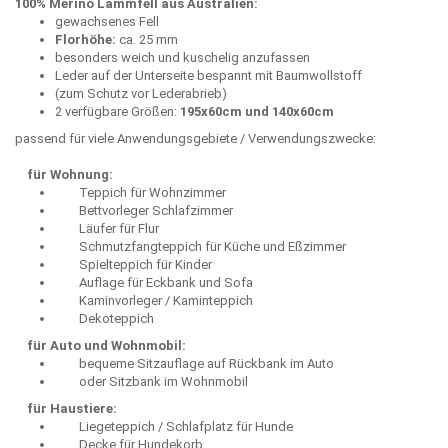
100% Merino Lammfell aus Australien:
gewachsenes Fell
Florhöhe:
ca. 25 mm
besonders weich und kuschelig anzufassen
Leder auf der Unterseite bespannt mit Baumwollstoff
(zum Schutz vor Lederabrieb)
2 verfügbare Größen:
195x60cm und 140x60cm
passend für viele Anwendungsgebiete / Verwendungszwecke:
für Wohnung:
Teppich für Wohnzimmer
Bettvorleger Schlafzimmer
Läufer für Flur
Schmutzfangteppich für Küche und Eßzimmer
Spielteppich für Kinder
Auflage für Eckbank und Sofa
Kaminvorleger / Kaminteppich
Dekoteppich
für Auto und Wohnmobil:
bequeme Sitzauflage auf Rückbank im Auto
oder Sitzbank im Wohnmobil
für Haustiere:
Liegeteppich / Schlafplatz für Hunde
Decke für Hundekorb