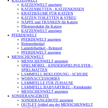
KATZENWELT
KATZENWELT anzeigen
KATZENBETTEN - KATZENKISSEN
KRATZBÄUME FÜR KATZEN
KATZEN TOILETTEN & STREU
NÄPFE und TRÄNKEN für Katzen
Pflegeprodukte für Katzen
KATZENWELT anzeigen
PFERDEWELT
PFERDEWELT anzeigen
Reitsportbedarf
Lammfellartikel - Reitsport
PFERDEWELT anzeigen
MENSCHENWELT
MENSCHENWELT anzeigen
SPIELMÖBEL - KINDERSPIELPOLSTER -
SPIELMATTEN
LAMMFELL BEKLEIDUNG - SCHUHE
WOHNACCESSORIES
LAMMFELLE FÜR ZUHAUSE
LAMMFELL BABYARTIKEL - Kleinkinder
MENSCHENWELT anzeigen
SONDERANGEBOTE
SONDERANGEBOTE anzeigen
OUTLET Artikel aus der MENSCHENWELT