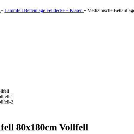
»
Lammfell Betteinlage Felldecke + Kissen
»
Medizinische Bettaufla
ell 80x180cm Vollfell