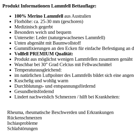
Produkt Informationen Lammfell Bettauflage:
100% Merino Lammfell
aus Australien
Florhöhe: ca. 25-30 mm (geschoren)
Medizinisch gegerbt
Besonders weich und bequem
Unterseite: Leder (naturgewachsenes Lammfell)
Unten abgenäht mit Baumwollstoff
Gummifixierungen an den Ecken für einfache Befestigung an d
Vollfell PREMIUM Qualität:
Produkt aus möglichst wenigen Lammfellen zusammen genäht
Waschbar bei 30° Grad Celcius mit Fellwaschmittel
Temperaturausgleichend:
im natürlichen Luftpolster des Lammfells bildet sich eine a
Kuschelig und wohlig warm
Durchblutungs- und entspannungsfördernd
Gesundheitsfördernd
Lindert nachweislich Schmerzen / hilft bei Krankheiten:
Rheuma, rheumatische Beschwerden und Erkrankungen
Rückenschmerzen
Ischiasprobleme
Schlafstörungen