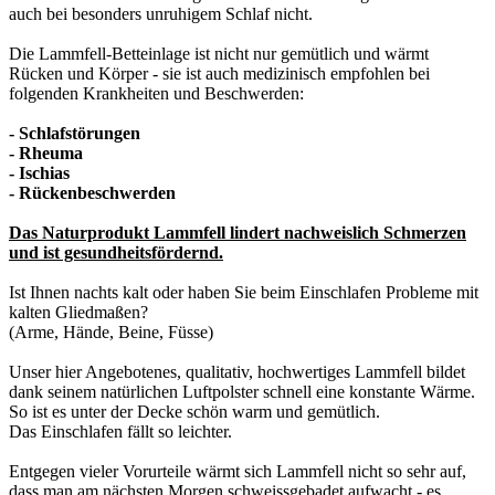
auch bei besonders unruhigem Schlaf nicht.
Die Lammfell-Betteinlage ist nicht nur gemütlich und wärmt
Rücken und Körper - sie ist auch medizinisch empfohlen bei
folgenden Krankheiten und Beschwerden:
- Schlafstörungen
- Rheuma
- Ischias
- Rückenbeschwerden
Das Naturprodukt Lammfell lindert nachweislich Schmerzen
und ist gesundheitsfördernd.
Ist Ihnen nachts kalt oder haben Sie beim Einschlafen Probleme mit
kalten Gliedmaßen?
(Arme, Hände, Beine, Füsse)
Unser hier Angebotenes, qualitativ, hochwertiges Lammfell bildet
dank seinem natürlichen Luftpolster schnell eine konstante Wärme.
So ist es unter der Decke schön warm und gemütlich.
Das Einschlafen fällt so leichter.
Entgegen vieler Vorurteile wärmt sich Lammfell nicht so sehr auf,
dass man am nächsten Morgen schweissgebadet aufwacht - es