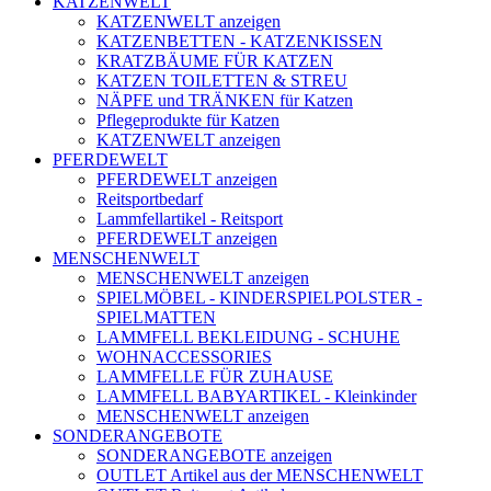
KATZENWELT
KATZENWELT anzeigen
KATZENBETTEN - KATZENKISSEN
KRATZBÄUME FÜR KATZEN
KATZEN TOILETTEN & STREU
NÄPFE und TRÄNKEN für Katzen
Pflegeprodukte für Katzen
KATZENWELT anzeigen
PFERDEWELT
PFERDEWELT anzeigen
Reitsportbedarf
Lammfellartikel - Reitsport
PFERDEWELT anzeigen
MENSCHENWELT
MENSCHENWELT anzeigen
SPIELMÖBEL - KINDERSPIELPOLSTER -
SPIELMATTEN
LAMMFELL BEKLEIDUNG - SCHUHE
WOHNACCESSORIES
LAMMFELLE FÜR ZUHAUSE
LAMMFELL BABYARTIKEL - Kleinkinder
MENSCHENWELT anzeigen
SONDERANGEBOTE
SONDERANGEBOTE anzeigen
OUTLET Artikel aus der MENSCHENWELT