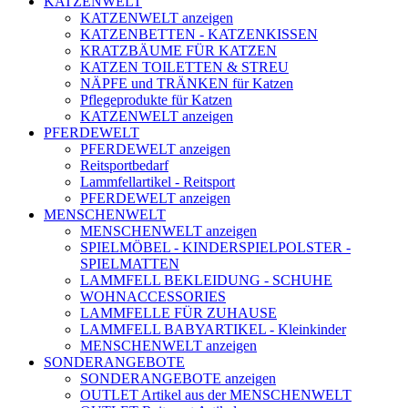
KATZENWELT
KATZENWELT anzeigen
KATZENBETTEN - KATZENKISSEN
KRATZBÄUME FÜR KATZEN
KATZEN TOILETTEN & STREU
NÄPFE und TRÄNKEN für Katzen
Pflegeprodukte für Katzen
KATZENWELT anzeigen
PFERDEWELT
PFERDEWELT anzeigen
Reitsportbedarf
Lammfellartikel - Reitsport
PFERDEWELT anzeigen
MENSCHENWELT
MENSCHENWELT anzeigen
SPIELMÖBEL - KINDERSPIELPOLSTER -
SPIELMATTEN
LAMMFELL BEKLEIDUNG - SCHUHE
WOHNACCESSORIES
LAMMFELLE FÜR ZUHAUSE
LAMMFELL BABYARTIKEL - Kleinkinder
MENSCHENWELT anzeigen
SONDERANGEBOTE
SONDERANGEBOTE anzeigen
OUTLET Artikel aus der MENSCHENWELT