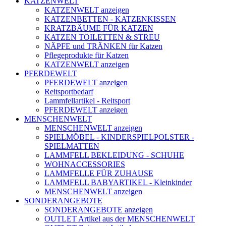
KATZENWELT
KATZENWELT anzeigen
KATZENBETTEN - KATZENKISSEN
KRATZBÄUME FÜR KATZEN
KATZEN TOILETTEN & STREU
NÄPFE und TRÄNKEN für Katzen
Pflegeprodukte für Katzen
KATZENWELT anzeigen
PFERDEWELT
PFERDEWELT anzeigen
Reitsportbedarf
Lammfellartikel - Reitsport
PFERDEWELT anzeigen
MENSCHENWELT
MENSCHENWELT anzeigen
SPIELMÖBEL - KINDERSPIELPOLSTER -
SPIELMATTEN
LAMMFELL BEKLEIDUNG - SCHUHE
WOHNACCESSORIES
LAMMFELLE FÜR ZUHAUSE
LAMMFELL BABYARTIKEL - Kleinkinder
MENSCHENWELT anzeigen
SONDERANGEBOTE
SONDERANGEBOTE anzeigen
OUTLET Artikel aus der MENSCHENWELT