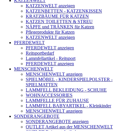
KATZENWELT
KATZENWELT anzeigen
KATZENBETTEN - KATZENKISSEN
KRATZBÄUME FÜR KATZEN
KATZEN TOILETTEN & STREU
NÄPFE und TRÄNKEN für Katzen
Pflegeprodukte für Katzen
KATZENWELT anzeigen
PFERDEWELT
PFERDEWELT anzeigen
Reitsportbedarf
Lammfellartikel - Reitsport
PFERDEWELT anzeigen
MENSCHENWELT
MENSCHENWELT anzeigen
SPIELMÖBEL - KINDERSPIELPOLSTER -
SPIELMATTEN
LAMMFELL BEKLEIDUNG - SCHUHE
WOHNACCESSORIES
LAMMFELLE FÜR ZUHAUSE
LAMMFELL BABYARTIKEL - Kleinkinder
MENSCHENWELT anzeigen
SONDERANGEBOTE
SONDERANGEBOTE anzeigen
OUTLET Artikel aus der MENSCHENWELT