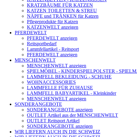
KRATZBÄUME FÜR KATZEN
KATZEN TOILETTEN & STREU
NÄPFE und TRÄNKEN für Katzen
Pflegeprodukte für Katzen
KATZENWELT anzeigen
PFERDEWELT
PFERDEWELT anzeigen
Reitsportbedarf
Lammfellartikel - Reitsport
PFERDEWELT anzeigen
MENSCHENWELT
MENSCHENWELT anzeigen
SPIELMÖBEL - KINDERSPIELPOLSTER - SPIEL
LAMMFELL BEKLEIDUNG - SCHUHE
WOHNACCESSORIES
LAMMFELLE FÜR ZUHAUSE
LAMMFELL BABYARTIKEL - Kleinkinder
MENSCHENWELT anzeigen
SONDERANGEBOTE
SONDERANGEBOTE anzeigen
OUTLET Artikel aus der MENSCHENWELT
OUTLET Reitsport Artikel
SONDERANGEBOTE anzeigen
WIR LIEFERN AUCH IN DIE SCHWEIZ