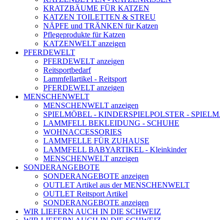
KRATZBÄUME FÜR KATZEN
KATZEN TOILETTEN & STREU
NÄPFE und TRÄNKEN für Katzen
Pflegeprodukte für Katzen
KATZENWELT anzeigen
PFERDEWELT
PFERDEWELT anzeigen
Reitsportbedarf
Lammfellartikel - Reitsport
PFERDEWELT anzeigen
MENSCHENWELT
MENSCHENWELT anzeigen
SPIELMÖBEL - KINDERSPIELPOLSTER - SPIEL
LAMMFELL BEKLEIDUNG - SCHUHE
WOHNACCESSORIES
LAMMFELLE FÜR ZUHAUSE
LAMMFELL BABYARTIKEL - Kleinkinder
MENSCHENWELT anzeigen
SONDERANGEBOTE
SONDERANGEBOTE anzeigen
OUTLET Artikel aus der MENSCHENWELT
OUTLET Reitsport Artikel
SONDERANGEBOTE anzeigen
WIR LIEFERN AUCH IN DIE SCHWEIZ