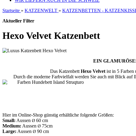
WIR LIEFERN AUCH IN DIE SCHWEIZ
Startseite
»
KATZENWELT
»
KATZENBETTEN - KATZENKISS
Aktueller Filter
Hexo Velvet Katzenbett
EIN GLAMURÖSE
Das Katzenbett
Hexo Velvet
ist in 5 Farben
Durch die moderne Farbvielfalt werden Sie auch mit Blick auf Ih
Hier im Online-Shop günstig erhältliche folgende Größen:
Small:
Aussen
60 cm
Ø
Medium:
Aussen
75cm
Ø
Large:
Aussen
90 cm
Ø