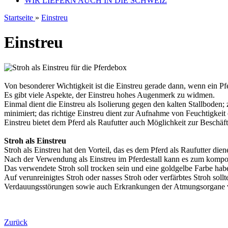
WIR LIEFERN AUCH IN DIE SCHWEIZ
Startseite
»
Einstreu
Einstreu
Von besonderer Wichtigkeit ist die Einstreu gerade dann, wenn ein P
Es gibt viele Aspekte, der Einstreu hohes Augenmerk zu widmen.
Einmal dient die Einstreu als Isolierung gegen den kalten Stallbode
minimiert; das richtige Einstreu dient zur Aufnahme von Feuchtigkei
Einstreu bietet dem Pferd als Raufutter auch Möglichkeit zur Beschäf
Stroh als Einstreu
Stroh als Einstreu hat den Vorteil, das es dem Pferd als Raufutter diene
Nach der Verwendung als Einstreu im Pferdestall kann es zum kompo
Das verwendete Stroh soll trocken sein und eine goldgelbe Farbe ha
Auf verunreinigtes Stroh oder nasses Stroh oder verfärbtes Stroh soll
Verdauungsstörungen sowie auch Erkrankungen der Atmungsorgane 
Zurück