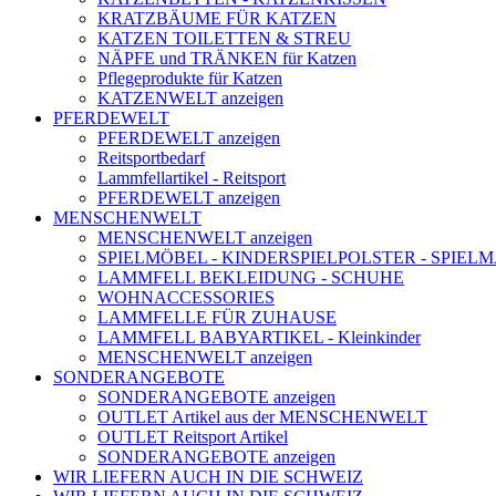
KRATZBÄUME FÜR KATZEN
KATZEN TOILETTEN & STREU
NÄPFE und TRÄNKEN für Katzen
Pflegeprodukte für Katzen
KATZENWELT anzeigen
PFERDEWELT
PFERDEWELT anzeigen
Reitsportbedarf
Lammfellartikel - Reitsport
PFERDEWELT anzeigen
MENSCHENWELT
MENSCHENWELT anzeigen
SPIELMÖBEL - KINDERSPIELPOLSTER - SPIEL
LAMMFELL BEKLEIDUNG - SCHUHE
WOHNACCESSORIES
LAMMFELLE FÜR ZUHAUSE
LAMMFELL BABYARTIKEL - Kleinkinder
MENSCHENWELT anzeigen
SONDERANGEBOTE
SONDERANGEBOTE anzeigen
OUTLET Artikel aus der MENSCHENWELT
OUTLET Reitsport Artikel
SONDERANGEBOTE anzeigen
WIR LIEFERN AUCH IN DIE SCHWEIZ