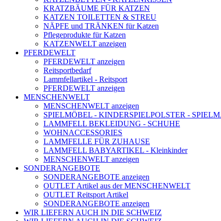
KRATZBÄUME FÜR KATZEN
KATZEN TOILETTEN & STREU
NÄPFE und TRÄNKEN für Katzen
Pflegeprodukte für Katzen
KATZENWELT anzeigen
PFERDEWELT
PFERDEWELT anzeigen
Reitsportbedarf
Lammfellartikel - Reitsport
PFERDEWELT anzeigen
MENSCHENWELT
MENSCHENWELT anzeigen
SPIELMÖBEL - KINDERSPIELPOLSTER - SPIEL
LAMMFELL BEKLEIDUNG - SCHUHE
WOHNACCESSORIES
LAMMFELLE FÜR ZUHAUSE
LAMMFELL BABYARTIKEL - Kleinkinder
MENSCHENWELT anzeigen
SONDERANGEBOTE
SONDERANGEBOTE anzeigen
OUTLET Artikel aus der MENSCHENWELT
OUTLET Reitsport Artikel
SONDERANGEBOTE anzeigen
WIR LIEFERN AUCH IN DIE SCHWEIZ