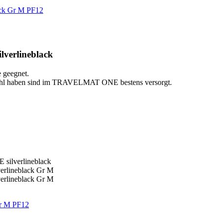
PF12
verlineblack
 geegnet.
efühl haben sind im TRAVELMAT ONE bestens versorgt.
PF12