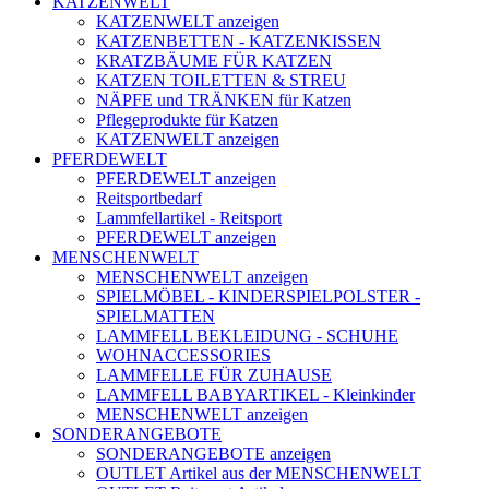
KATZENWELT
KATZENWELT anzeigen
KATZENBETTEN - KATZENKISSEN
KRATZBÄUME FÜR KATZEN
KATZEN TOILETTEN & STREU
NÄPFE und TRÄNKEN für Katzen
Pflegeprodukte für Katzen
KATZENWELT anzeigen
PFERDEWELT
PFERDEWELT anzeigen
Reitsportbedarf
Lammfellartikel - Reitsport
PFERDEWELT anzeigen
MENSCHENWELT
MENSCHENWELT anzeigen
SPIELMÖBEL - KINDERSPIELPOLSTER -
SPIELMATTEN
LAMMFELL BEKLEIDUNG - SCHUHE
WOHNACCESSORIES
LAMMFELLE FÜR ZUHAUSE
LAMMFELL BABYARTIKEL - Kleinkinder
MENSCHENWELT anzeigen
SONDERANGEBOTE
SONDERANGEBOTE anzeigen
OUTLET Artikel aus der MENSCHENWELT